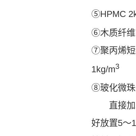
⑤HPMC 2k
⑥木
⑦聚丙
3
1kg/m
⑧玻
直接加水搅
好放置5～