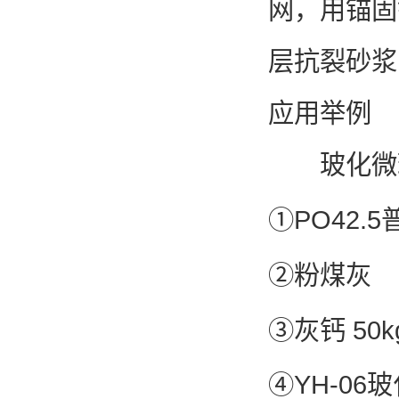
网，用锚固
层抗裂砂浆
应用举例
玻化微珠
①PO4
②粉
③灰钙 50k
④YH-06